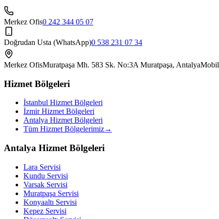
Merkez Ofis
0 242 344 05 07
Doğrudan Usta (WhatsApp)
0 538 231 07 34
Merkez Ofis
Muratpaşa Mh. 583 Sk. No:3A Muratpaşa, Antalya
Mobil
Hizmet Bölgeleri
İstanbul Hizmet Bölgeleri
İzmir Hizmet Bölgeleri
Antalya Hizmet Bölgeleri
Tüm Hizmet Bölgelerimiz
→
Antalya Hizmet Bölgeleri
Lara
Servisi
Kundu
Servisi
Varsak
Servisi
Muratpaşa
Servisi
Konyaaltı
Servisi
Kepez
Servisi