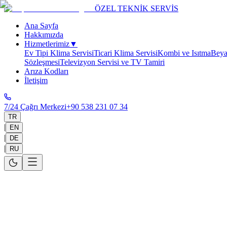
ÖZEL TEKNİK SERVİS
Ana Sayfa
Hakkımızda
Hizmetlerimiz
▼
Ev Tipi Klima Servisi
Ticari Klima Servisi
Kombi ve Isıtma
Beya
Sözleşmesi
Televizyon Servisi ve TV Tamiri
Arıza Kodları
İletişim
7/24 Çağrı Merkezi
+90 538 231 07 34
TR
|
EN
|
DE
|
RU
Ana Sayfa
>
Hizmet Bölgelerimiz
>
Antalya
>
Konyaaltı
Konyaaltı Teknik Servisi
Antalya Konyaaltı genelinde aynı gün 30-60 dakikada yerinde servis ve