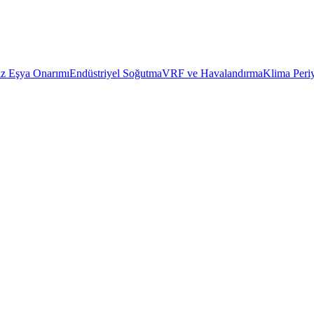
z Eşya Onarımı
Endüstriyel Soğutma
VRF ve Havalandırma
Klima Peri
 1 yıl garantili usta müdahalesi.