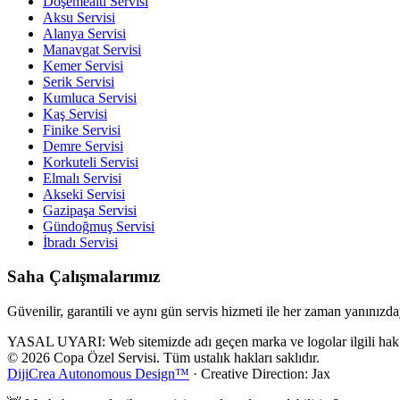
Döşemealtı
Servisi
Aksu
Servisi
Alanya
Servisi
Manavgat
Servisi
Kemer
Servisi
Serik
Servisi
Kumluca
Servisi
Kaş
Servisi
Finike
Servisi
Demre
Servisi
Korkuteli
Servisi
Elmalı
Servisi
Akseki
Servisi
Gazipaşa
Servisi
Gündoğmuş
Servisi
İbradı
Servisi
Saha Çalışmalarımız
Güvenilir, garantili ve aynı gün servis hizmeti ile her zaman yanınızda
YASAL UYARI: Web sitemizde adı geçen marka ve logolar ilgili hak sahi
© 2026 Copa Özel Servisi. Tüm ustalık hakları saklıdır.
DijiCrea Autonomous Design™
· Creative Direction: Jax