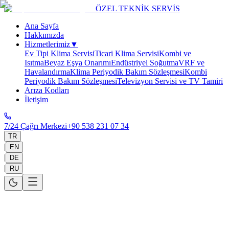
ÖZEL TEKNİK SERVİS
Ana Sayfa
Hakkımızda
Hizmetlerimiz
▼
Ev Tipi Klima Servisi
Ticari Klima Servisi
Kombi ve
Isıtma
Beyaz Eşya Onarımı
Endüstriyel Soğutma
VRF ve
Havalandırma
Klima Periyodik Bakım Sözleşmesi
Kombi
Periyodik Bakım Sözleşmesi
Televizyon Servisi ve TV Tamiri
Arıza Kodları
İletişim
7/24 Çağrı Merkezi
+90 538 231 07 34
TR
|
EN
|
DE
|
RU
Ana Sayfa
>
Hizmet Bölgelerimiz
>
Antalya
>
Kepez
Kepez Teknik Servisi