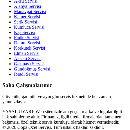
Aksu
Servisi
Alanya
Servisi
Manavgat
Servisi
Kemer
Servisi
Serik
Servisi
Kumluca
Servisi
Kaş
Servisi
Finike
Servisi
Demre
Servisi
Korkuteli
Servisi
Elmalı
Servisi
Akseki
Servisi
Gazipaşa
Servisi
Gündoğmuş
Servisi
İbradı
Servisi
Saha Çalışmalarımız
Güvenilir, garantili ve aynı gün servis hizmeti ile her zaman
yanınızdayız.
YASAL UYARI: Web sitemizde adı geçen marka ve logolar ilgili
hak sahiplerine aittir. Firmamız, ilgili üretici firmalardan tamamen
bağımsız, özel teknik servis kuruluşu olarak hizmet vermektedir.
© 2026 Copa Özel Servisi. Tüm ustalık hakları saklıdır.