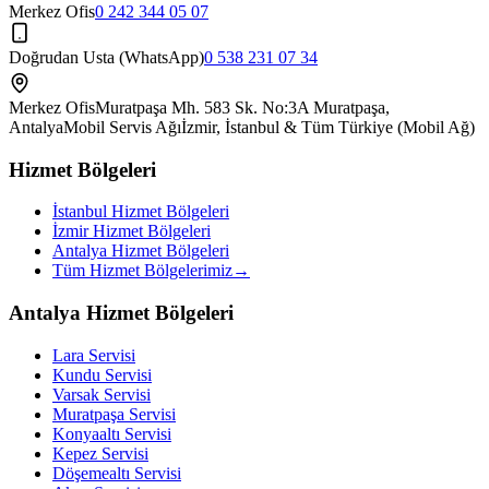
Merkez Ofis
0 242 344 05 07
Doğrudan Usta (WhatsApp)
0 538 231 07 34
Merkez Ofis
Muratpaşa Mh. 583 Sk. No:3A Muratpaşa,
Antalya
Mobil Servis Ağı
İzmir, İstanbul & Tüm Türkiye (Mobil Ağ)
Hizmet Bölgeleri
İstanbul Hizmet Bölgeleri
İzmir Hizmet Bölgeleri
Antalya Hizmet Bölgeleri
Tüm Hizmet Bölgelerimiz
→
Antalya Hizmet Bölgeleri
Lara
Servisi
Kundu
Servisi
Varsak
Servisi
Muratpaşa
Servisi
Konyaaltı
Servisi
Kepez
Servisi
Döşemealtı
Servisi