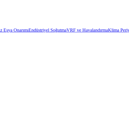
z Eşya Onarımı
Endüstriyel Soğutma
VRF ve Havalandırma
Klima Peri