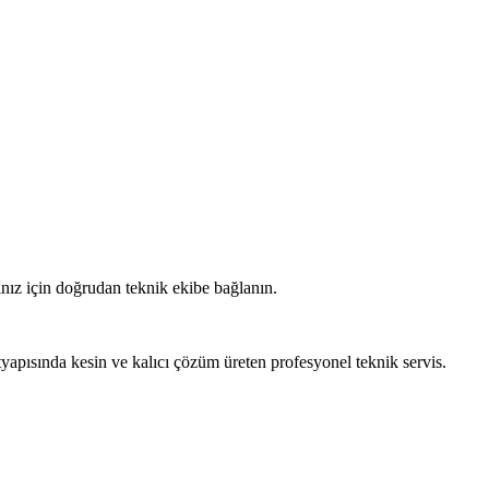
n Sorular
 gün tamir edilmektedir. Ağır test gerektiren durumlarda atölyeye alınır
ınız için doğrudan teknik ekibe bağlanın.
tyapısında kesin ve kalıcı çözüm üreten profesyonel teknik servis.