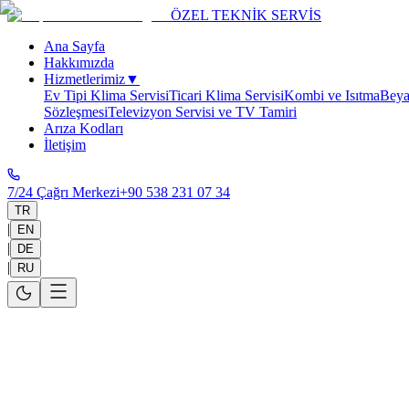
ÖZEL TEKNİK SERVİS
Ana Sayfa
Hakkımızda
Hizmetlerimiz
▼
Ev Tipi Klima Servisi
Ticari Klima Servisi
Kombi ve Isıtma
Beya
Sözleşmesi
Televizyon Servisi ve TV Tamiri
Arıza Kodları
İletişim
7/24 Çağrı Merkezi
+90 538 231 07 34
TR
|
EN
|
DE
|
RU
Beyaz Eşya Onarım Servisi
Günlük Hayatınız Aksamasın, Arızalar Hızla Çözülsün