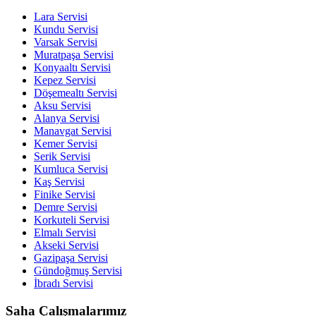
Lara
Servisi
Kundu
Servisi
Varsak
Servisi
Muratpaşa
Servisi
Konyaaltı
Servisi
Kepez
Servisi
Döşemealtı
Servisi
Aksu
Servisi
Alanya
Servisi
Manavgat
Servisi
Kemer
Servisi
Serik
Servisi
Kumluca
Servisi
Kaş
Servisi
Finike
Servisi
Demre
Servisi
Korkuteli
Servisi
Elmalı
Servisi
Akseki
Servisi
Gazipaşa
Servisi
Gündoğmuş
Servisi
İbradı
Servisi
Saha Çalışmalarımız