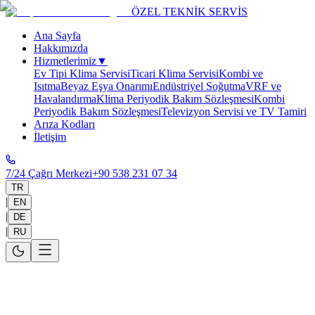
ÖZEL TEKNİK SERVİS
Ana Sayfa
Hakkımızda
Hizmetlerimiz
▼
Ev Tipi Klima Servisi
Ticari Klima Servisi
Kombi ve
Isıtma
Beyaz Eşya Onarımı
Endüstriyel Soğutma
VRF ve
Havalandırma
Klima Periyodik Bakım Sözleşmesi
Kombi
Periyodik Bakım Sözleşmesi
Televizyon Servisi ve TV Tamiri
Arıza Kodları
İletişim
7/24 Çağrı Merkezi
+90 538 231 07 34
TR
|
EN
|
DE
|
RU
Ana Sayfa
>
Hizmetlerimiz
>
Antalya
>
Electrolux
Beyaz Eşya ve
Klima
Electrolux Beyaz Eşya ve Klima