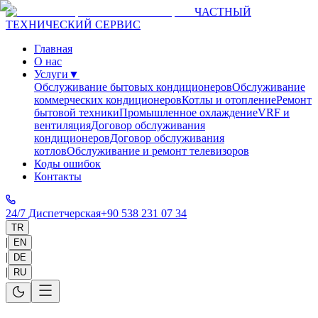
ЧАСТНЫЙ
ТЕХНИЧЕСКИЙ СЕРВИС
Главная
О нас
Услуги
▼
Обслуживание бытовых кондиционеров
Обслуживание
коммерческих кондиционеров
Котлы и отопление
Ремонт
бытовой техники
Промышленное охлаждение
VRF и
вентиляция
Договор обслуживания
кондиционеров
Договор обслуживания
котлов
Обслуживание и ремонт телевизоров
Коды ошибок
Контакты
24/7 Диспетчерская
+90 538 231 07 34
TR
|
EN
|
DE
|
RU
Главная
>
Услуги
>
Antalya
>
Mitsubishi Heavy
Кондиционеров