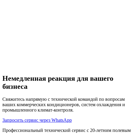
плата за обслуживание в регионе Antalya предоставляется с
гарантией лучшей цены. Для получения точной информации
о стоимости вы можете связаться с нашим колл-центром.
Могу ли я получить обслуживание Mitsubishi Heavy Кондиционеров
в тот же день?
Являются ли используемые запасные части Mitsubishi Heavy
оригинальными?
Предоставляете ли вы гарантию после ремонта?
Немедленная реакция для вашего
бизнеса
Свяжитесь напрямую с технической командой по вопросам
ваших коммерческих кондиционеров, систем охлаждения и
промышленного климат-контроля.
Запросить сервис через WhatsApp
Профессиональный технический сервис с 20-летним полевым