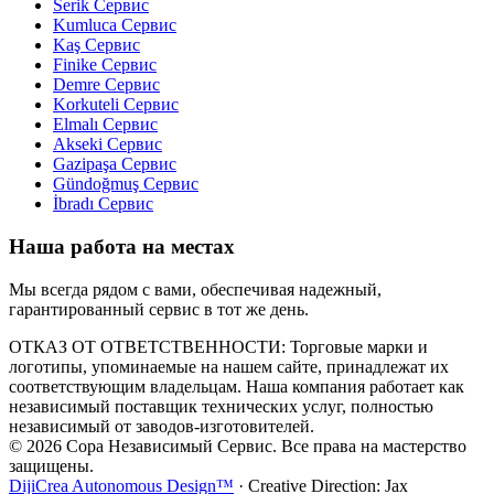
Serik
Сервис
Kumluca
Сервис
Kaş
Сервис
Finike
Сервис
Demre
Сервис
Korkuteli
Сервис
Elmalı
Сервис
Akseki
Сервис
Gazipaşa
Сервис
Gündoğmuş
Сервис
İbradı
Сервис
Наша работа на местах
Мы всегда рядом с вами, обеспечивая надежный,
гарантированный сервис в тот же день.
ОТКАЗ ОТ ОТВЕТСТВЕННОСТИ: Торговые марки и
логотипы, упоминаемые на нашем сайте, принадлежат их
соответствующим владельцам. Наша компания работает как
независимый поставщик технических услуг, полностью
независимый от заводов-изготовителей.
© 2026 Copa Независимый Сервис. Все права на мастерство
защищены.
DijiCrea Autonomous Design™
· Creative Direction: Jax