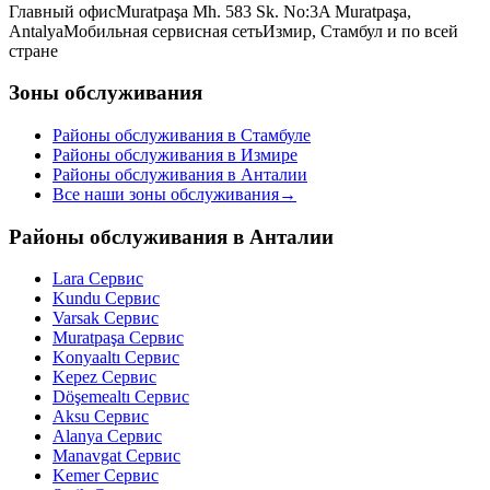
Главный офис
Muratpaşa Mh. 583 Sk. No:3A Muratpaşa,
Antalya
Мобильная сервисная сеть
Измир, Стамбул и по всей
стране
Зоны обслуживания
Районы обслуживания в Стамбуле
Районы обслуживания в Измире
Районы обслуживания в Анталии
Все наши зоны обслуживания
→
Районы обслуживания в Анталии
Lara
Сервис
Kundu
Сервис
Varsak
Сервис
Muratpaşa
Сервис
Konyaaltı
Сервис
Kepez
Сервис
Döşemealtı
Сервис
Aksu
Сервис
Alanya
Сервис
Manavgat
Сервис
Kemer
Сервис