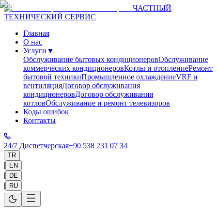
ЧАСТНЫЙ
ТЕХНИЧЕСКИЙ СЕРВИС
Главная
О нас
Услуги
▼
Обслуживание бытовых кондиционеров
Обслуживание
коммерческих кондиционеров
Котлы и отопление
Ремонт
бытовой техники
Промышленное охлаждение
VRF и
вентиляция
Договор обслуживания
кондиционеров
Договор обслуживания
котлов
Обслуживание и ремонт телевизоров
Коды ошибок
Контакты
24/7 Диспетчерская
+90 538 231 07 34
TR
|
EN
|
DE
|
RU
Главная
>
Service Areas
>
Antalya
>
Elmalı