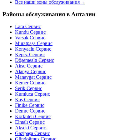
Все наши зоны обслуживания
→
Районы обслуживания в Анталии
Lara
Сервис
Kundu
Сервис
Varsak
Сервис
Muratpaşa
Сервис
Konyaaltı
Сервис
Kepez
Сервис
Döşemealtı
Сервис
Aksu
Сервис
Alanya
Сервис
Manavgat
Сервис
Kemer
Сервис
Serik
Сервис
Kumluca
Сервис
Kaş
Сервис
Finike
Сервис
Demre
Сервис
Korkuteli
Сервис
Elmalı
Сервис
Akseki
Сервис
Gazipaşa
Сервис
Gündoğmuş
Сервис