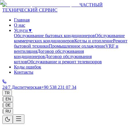
ЧАСТНЫЙ
ТЕХНИЧЕСКИЙ СЕРВИС
Главная
О нас
Услуги
▼
Обслуживание бытовых кондиционеров
Обслуживание
коммерческих кондиционеров
Котлы и отопление
Ремонт
бытовой техники
Промышленное охлаждение
VRF и
вентиляция
Договор обслуживания
кондиционеров
Договор обслуживания
котлов
Обслуживание и ремонт телевизоров
Коды ошибок
Контакты
24/7 Диспетчерская
+90 538 231 07 34
TR
|
EN
|
DE
|
RU
Главная
>
Service Areas
>
Antalya
>
Manavgat