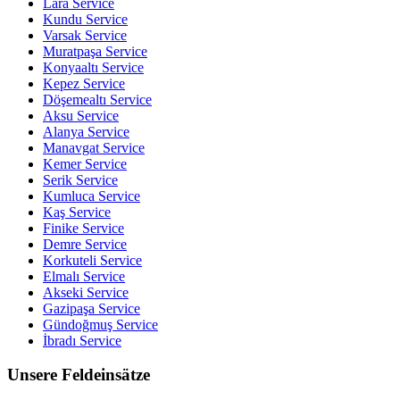
Lara
Service
Kundu
Service
Varsak
Service
Muratpaşa
Service
Konyaaltı
Service
Kepez
Service
Döşemealtı
Service
Aksu
Service
Alanya
Service
Manavgat
Service
Kemer
Service
Serik
Service
Kumluca
Service
Kaş
Service
Finike
Service
Demre
Service
Korkuteli
Service
Elmalı
Service
Akseki
Service
Gazipaşa
Service
Gündoğmuş
Service
İbradı
Service
Unsere Feldeinsätze