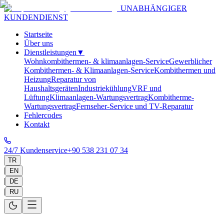
UNABHÄNGIGER
KUNDENDIENST
Startseite
Über uns
Dienstleistungen
▼
Wohnkombithermen- & klimaanlagen-Service
Gewerblicher
Kombithermen- & Klimaanlagen-Service
Kombithermen und
Heizung
Reparatur von
Haushaltsgeräten
Industriekühlung
VRF und
Lüftung
Klimaanlagen-Wartungsvertrag
Kombitherme-
Wartungsvertrag
Fernseher-Service und TV-Reparatur
Fehlercodes
Kontakt
24/7 Kundenservice
+90 538 231 07 34
TR
|
EN
|
DE
|
RU
Startseite
>
Service Areas
>
Antalya
>
Kaş