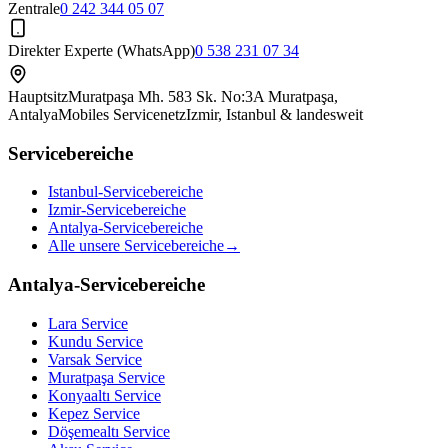
Zentrale
0 242 344 05 07
Direkter Experte (WhatsApp)
0 538 231 07 34
Hauptsitz
Muratpaşa Mh. 583 Sk. No:3A Muratpaşa,
Antalya
Mobiles Servicenetz
Izmir, Istanbul & landesweit
Servicebereiche
Istanbul-Servicebereiche
Izmir-Servicebereiche
Antalya-Servicebereiche
Alle unsere Servicebereiche
→
Antalya-Servicebereiche
Lara
Service
Kundu
Service
Varsak
Service
Muratpaşa
Service
Konyaaltı
Service
Kepez
Service
Döşemealtı
Service