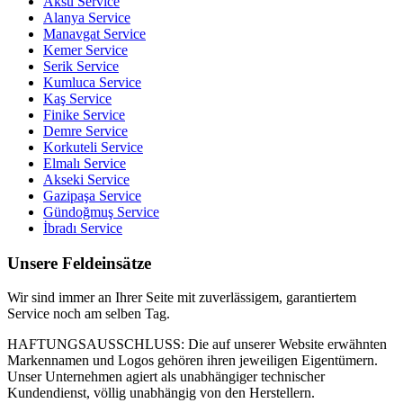
Aksu
Service
Alanya
Service
Manavgat
Service
Kemer
Service
Serik
Service
Kumluca
Service
Kaş
Service
Finike
Service
Demre
Service
Korkuteli
Service
Elmalı
Service
Akseki
Service
Gazipaşa
Service
Gündoğmuş
Service
İbradı
Service
Unsere Feldeinsätze
Wir sind immer an Ihrer Seite mit zuverlässigem, garantiertem
Service noch am selben Tag.
HAFTUNGSAUSSCHLUSS: Die auf unserer Website erwähnten
Markennamen und Logos gehören ihren jeweiligen Eigentümern.
Unser Unternehmen agiert als unabhängiger technischer
Kundendienst, völlig unabhängig von den Herstellern.