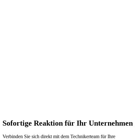
Durchschnittliche
Servicepunkt
Garantie
Effizienzsteige
Dauer
Wartung der Therme
1 Stunde
Saisonal
Hoch
2 Jahre
Heizkörperreinigung
2 Stunden
Sehr Hoch
Sauberkeit
Platinenreparatur
Derselbe Tag
1 Jahr
Kritisch
Häufig gestellte Fragen zu Heizung &
Kombitherme
Reduziert eine Heizkörperreinigung die Kosten?
Ja, die chemische Reinigung entfernt Schlamm in den Rohren,
verbessert den Wärmetransfer und spart 20-30% auf der
Gasrechnung.
Es kommt kein heißes Wasser aus der Therme, woran liegt das?
Sofortige Reaktion für Ihr Unternehmen
Verbinden Sie sich direkt mit dem Technikerteam für Ihre