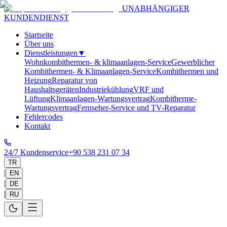
UNABHÄNGIGER
KUNDENDIENST
Startseite
Über uns
Dienstleistungen
▼
Wohnkombithermen- & klimaanlagen-Service
Gewerblicher
Kombithermen- & Klimaanlagen-Service
Kombithermen und
Heizung
Reparatur von
Haushaltsgeräten
Industriekühlung
VRF und
Lüftung
Klimaanlagen-Wartungsvertrag
Kombitherme-
Wartungsvertrag
Fernseher-Service und TV-Reparatur
Fehlercodes
Kontakt
24/7 Kundenservice
+90 538 231 07 34
TR
|
EN
|
DE
|
RU