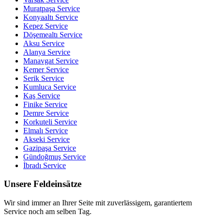
Muratpaşa
Service
Konyaaltı
Service
Kepez
Service
Döşemealtı
Service
Aksu
Service
Alanya
Service
Manavgat
Service
Kemer
Service
Serik
Service
Kumluca
Service
Kaş
Service
Finike
Service
Demre
Service
Korkuteli
Service
Elmalı
Service
Akseki
Service
Gazipaşa
Service
Gündoğmuş
Service
İbradı
Service
Unsere Feldeinsätze
Wir sind immer an Ihrer Seite mit zuverlässigem, garantiertem
Service noch am selben Tag.