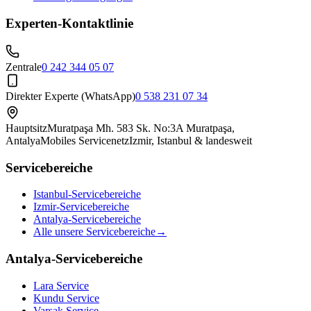
Experten-Kontaktlinie
Zentrale
0 242 344 05 07
Direkter Experte (WhatsApp)
0 538 231 07 34
Hauptsitz
Muratpaşa Mh. 583 Sk. No:3A Muratpaşa,
Antalya
Mobiles Servicenetz
Izmir, Istanbul & landesweit
Servicebereiche
Istanbul-Servicebereiche
Izmir-Servicebereiche
Antalya-Servicebereiche
Alle unsere Servicebereiche
→
Antalya-Servicebereiche
Lara
Service
Kundu
Service
Varsak
Service