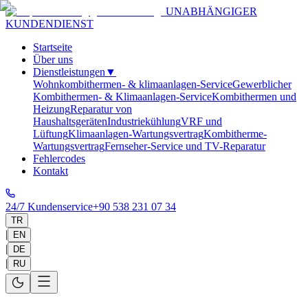
UNABHÄNGIGER
KUNDENDIENST
Startseite
Über uns
Dienstleistungen
▼
Wohnkombithermen- & klimaanlagen-Service
Gewerblicher
Kombithermen- & Klimaanlagen-Service
Kombithermen und
Heizung
Reparatur von
Haushaltsgeräten
Industriekühlung
VRF und
Lüftung
Klimaanlagen-Wartungsvertrag
Kombitherme-
Wartungsvertrag
Fernseher-Service und TV-Reparatur
Fehlercodes
Kontakt
24/7 Kundenservice
+90 538 231 07 34
TR
|
EN
|
DE
|
RU