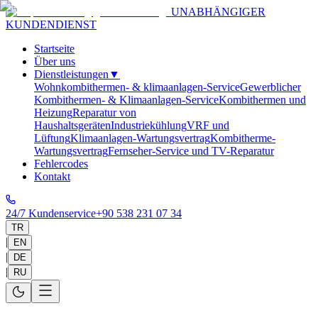
UNABHÄNGIGER
KUNDENDIENST
Startseite
Über uns
Dienstleistungen
▼
Wohnkombithermen- & klimaanlagen-Service
Gewerblicher
Kombithermen- & Klimaanlagen-Service
Kombithermen und
Heizung
Reparatur von
Haushaltsgeräten
Industriekühlung
VRF und
Lüftung
Klimaanlagen-Wartungsvertrag
Kombitherme-
Wartungsvertrag
Fernseher-Service und TV-Reparatur
Fehlercodes
Kontakt
24/7 Kundenservice
+90 538 231 07 34
TR
|
EN
|
DE
|
RU
Startseite
>
Dienstleistungen
>
Antalya
>
Chigo
Klimaanlagen