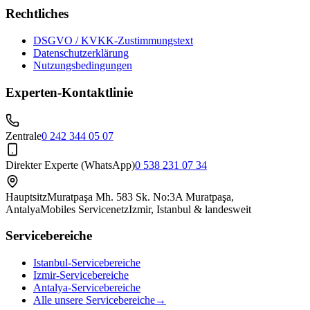
Rechtliches
DSGVO / KVKK-Zustimmungstext
Datenschutzerklärung
Nutzungsbedingungen
Experten-Kontaktlinie
Zentrale
0 242 344 05 07
Direkter Experte (WhatsApp)
0 538 231 07 34
Hauptsitz
Muratpaşa Mh. 583 Sk. No:3A Muratpaşa,
Antalya
Mobiles Servicenetz
Izmir, Istanbul & landesweit
Servicebereiche
Istanbul-Servicebereiche
Izmir-Servicebereiche
Antalya-Servicebereiche
Alle unsere Servicebereiche
→