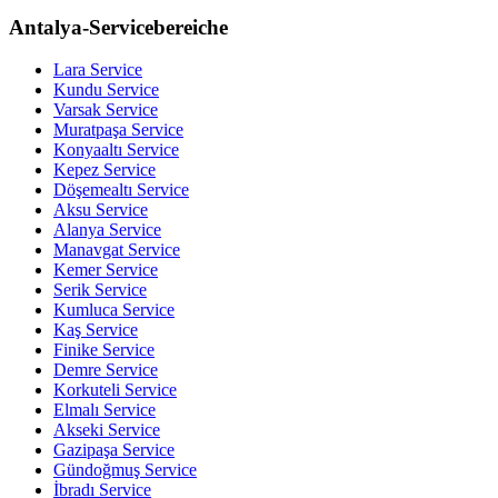
Antalya-Servicebereiche
Lara
Service
Kundu
Service
Varsak
Service
Muratpaşa
Service
Konyaaltı
Service
Kepez
Service
Döşemealtı
Service
Aksu
Service
Alanya
Service
Manavgat
Service
Kemer
Service
Serik
Service
Kumluca
Service
Kaş
Service
Finike
Service
Demre
Service
Korkuteli
Service
Elmalı
Service
Akseki
Service
Gazipaşa
Service
Gündoğmuş
Service
İbradı
Service