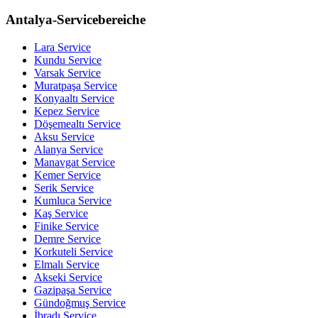
Antalya-Servicebereiche
Lara
Service
Kundu
Service
Varsak
Service
Muratpaşa
Service
Konyaaltı
Service
Kepez
Service
Döşemealtı
Service
Aksu
Service
Alanya
Service
Manavgat
Service
Kemer
Service
Serik
Service
Kumluca
Service
Kaş
Service
Finike
Service
Demre
Service
Korkuteli
Service
Elmalı
Service
Akseki
Service
Gazipaşa
Service
Gündoğmuş
Service
İbradı
Service