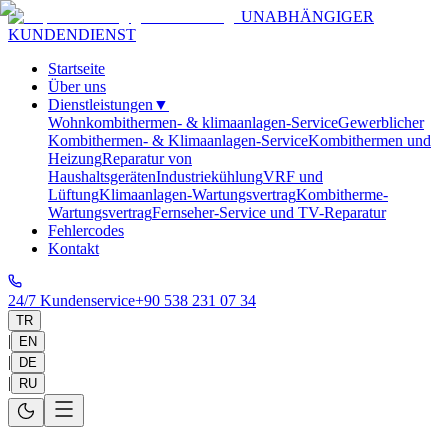
UNABHÄNGIGER
KUNDENDIENST
Startseite
Über uns
Dienstleistungen
▼
Wohnkombithermen- & klimaanlagen-Service
Gewerblicher
Kombithermen- & Klimaanlagen-Service
Kombithermen und
Heizung
Reparatur von
Haushaltsgeräten
Industriekühlung
VRF und
Lüftung
Klimaanlagen-Wartungsvertrag
Kombitherme-
Wartungsvertrag
Fernseher-Service und TV-Reparatur
Fehlercodes
Kontakt
24/7 Kundenservice
+90 538 231 07 34
TR
|
EN
|
DE
|
RU
Startseite
>
Service Areas
>
Antalya
>
Alanya